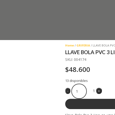
Home
/
GRIFERIA
/ LLAVE BOLA PVC
LLAVE BOLA PVC 3 L
SKU:
004174
$
48.600
13 disponibles
Quantity
1
-
+
Llave Bola Pvc 3 Lisa es una l