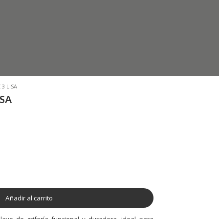
 3 LISA
ISA
Añadir al carrito
lave de grifería funcional y duradera, ideal para