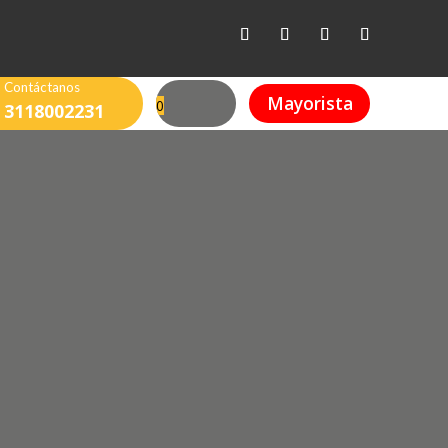
Contáctanos
Mayorista
0
3118002231