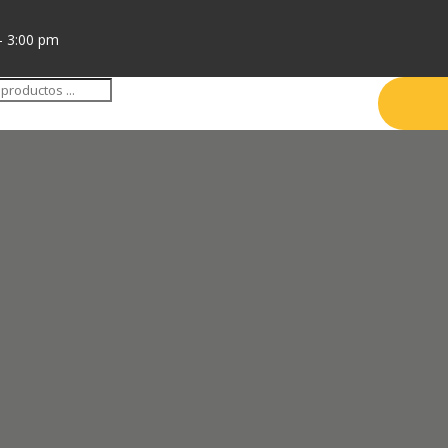
- 3:00 pm
da
tos