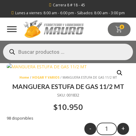
Carrera 8 # 18 - 45

Lunes a viernes: 8:00 am - 6:00 pm - Sábados: 8:00 am - 3:00 pm

0
Búsqueda
de
productos
Home
/
HOGAR Y VARIOS
/ MANGUERA ESTUFA DE GAS 11/2 MT
MANGUERA ESTUFA DE GAS 11/2 MT
SKU:
001832
$
10.950
98 disponibles
-
+
Quantity