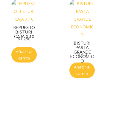
REPUESTO
BISTURI
CAJA X 10
$
1.250
BISTURI
PASTA
Añadir al
GRANDE
$
700
ECONOMIC
carrito
O
Añadir al
carrito
Servicio al cliente
Políticas de privacidad
Política de tratamiento de datos
Políticas de devoluciones y reembolsos
Términos y condiciones