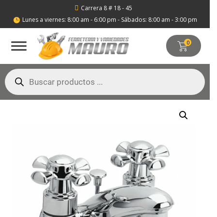
Carrera 8 # 18 - 45

Lunes a viernes: 8:00 am - 6:00 pm - Sábados: 8:00 am - 3:00 pm

0
Búsqueda
de
productos