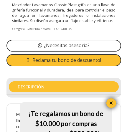
Mezclador Lavamanos Classic Plastigrifo es una llave de
grifería funcional y duradera, ideal para controlar el paso
de agua en lavamanos, fregaderos o instalaciones
similares. Su diseño asegura un flujo estable y eficiente.
Categoría:
GRIFERIA
Marca:
PLASTGRIFOS
¿Necesitas asesoria?
Reclama tu bono de descuento!
DESCRIPCIÓN
×
¡Te regalamos un bono de
Mezclador Lavamanos Classic Plastigrifo es una
llave de grifería funcional y duradera, ideal para
$10.000 por compras
controlar el paso de agua en lavamanos,