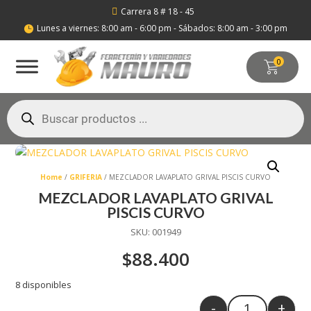
Carrera 8 # 18 - 45

Lunes a viernes: 8:00 am - 6:00 pm - Sábados: 8:00 am - 3:00 pm

0
Búsqueda
de
productos
Home
/
GRIFERIA
/ MEZCLADOR LAVAPLATO GRIVAL PISCIS CURVO
MEZCLADOR LAVAPLATO GRIVAL
PISCIS CURVO
SKU:
001949
$
88.400
8 disponibles
-
+