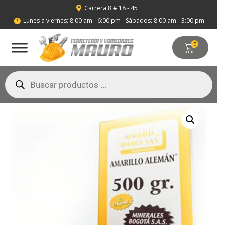
Carrera 8 # 18 - 45

Lunes a viernes: 8:00 am - 6:00 pm - Sábados: 8:00 am - 3:00 pm

0
Búsqueda
de
productos