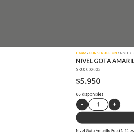
Home
/
CONSTRUCCION
/ NIVEL G
NIVEL GOTA AMARIL
SKU:
002003
$
5.950
66 disponibles
-
+
Quantity
Nivel Gota Amarillo Focci N 12 e