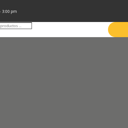
- 3:00 pm
da
tos