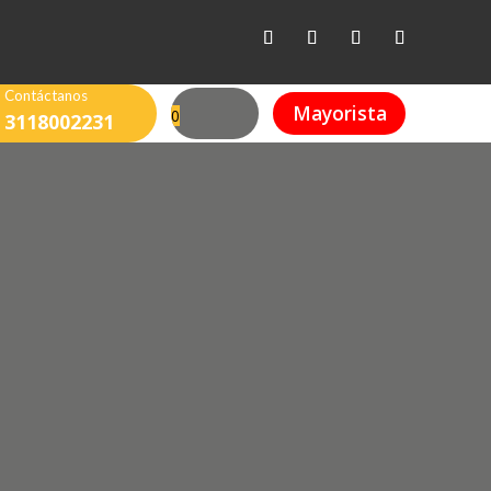
Contáctanos
Mayorista
0
3118002231