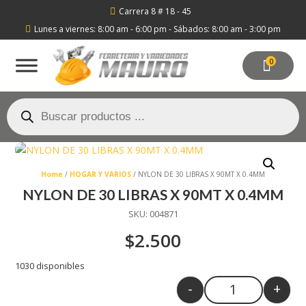
Carrera 8 # 18 - 45

Lunes a viernes: 8:00 am - 6:00 pm - Sábados: 8:00 am - 3:00 pm

0
Búsqueda
de
productos
Home
/
HOGAR Y VARIOS
/ NYLON DE 30 LIBRAS X 90MT X 0.4MM
NYLON DE 30 LIBRAS X 90MT X 0.4MM
SKU:
004871
$
2.500
1030 disponibles
-
+
Quantity