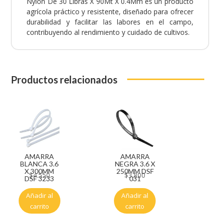
Nylon De 30 Libras X 90Mt X 0.4Mm es un producto
agrícola práctico y resistente, diseñado para ofrecer
durabilidad y facilitar las labores en el campo,
contribuyendo al rendimiento y cuidado de cultivos.
Productos relacionados
AMARRA
AMARRA
BLANCA 3.6
NEGRA 3.6 X
X 300MM
250MM DSF
$
4.550
$
3.800
DSF 3233
031
Añadir al
Añadir al
carrito
carrito