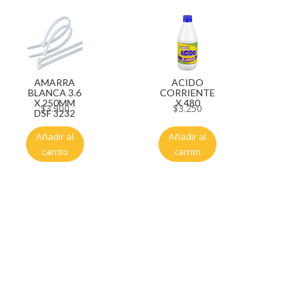
AMARRA
ACIDO
BLANCA 3.6
CORRIENTE
X 250MM
X 480
$
3.900
$
3.250
DSF 3232
Añadir al
Añadir al
carrito
carrito
Servicio al cliente
Políticas de privacidad
Política de tratamiento de datos
Políticas de devoluciones y reembolsos
Términos y condiciones
Políticas de envíos