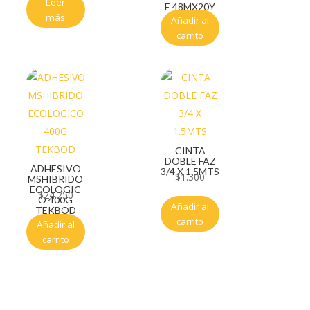
Leer
E 48MX20Y
más
Añadir al
carrito
CINTA
DOBLE FAZ
ADHESIVO
3/4 X 1.5MTS
$
1.300
MSHIBRIDO
ECOLOGIC
$
24.250
O 400G
Añadir al
TEKBOD
carrito
Añadir al
carrito
Servicio al cliente