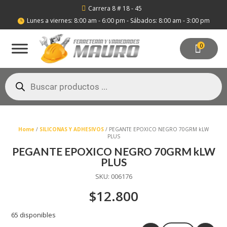
Carrera 8 # 18 - 45

Lunes a viernes: 8:00 am - 6:00 pm - Sábados: 8:00 am - 3:00 pm

0
Búsqueda
de
productos
Home
/
SILICONAS Y ADHESIVOS
/ PEGANTE EPOXICO NEGRO 70GRM kLW
PLUS
PEGANTE EPOXICO NEGRO 70GRM kLW
PLUS
SKU:
006176
$
12.800
65 disponibles