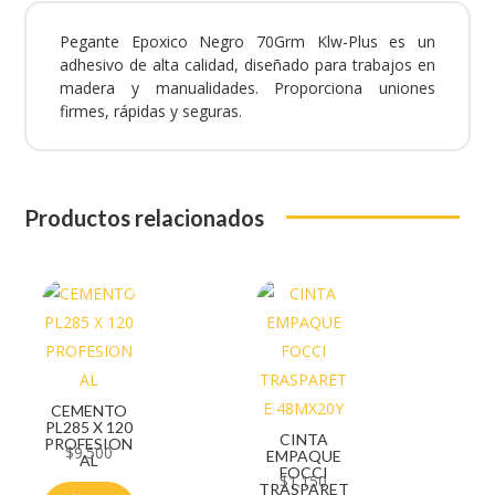
Pegante Epoxico Negro 70Grm Klw-Plus es un
adhesivo de alta calidad, diseñado para trabajos en
madera y manualidades. Proporciona uniones
firmes, rápidas y seguras.
Productos relacionados
CEMENTO
PL285 X 120
CINTA
PROFESION
$
9.500
EMPAQUE
AL
FOCCI
$
1.150
TRASPARET