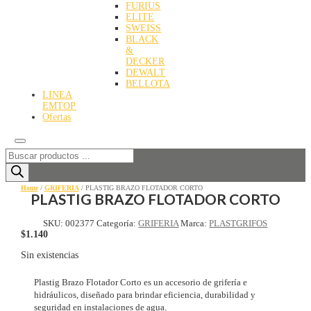
FURIUS
ELITE
SWEISS
BLACK
&
DECKER
DEWALT
BELLOTA
LINEA
EMTOP
Ofertas
Búsqueda
de
productos
Home
/
GRIFERIA
/ PLASTIG BRAZO FLOTADOR CORTO
PLASTIG BRAZO FLOTADOR CORTO
SKU:
002377
Categoría:
GRIFERIA
Marca:
PLASTGRIFOS
$
1.140
Sin existencias
Plastig Brazo Flotador Corto es un accesorio de grifería e
hidráulicos, diseñado para brindar eficiencia, durabilidad y
seguridad en instalaciones de agua.