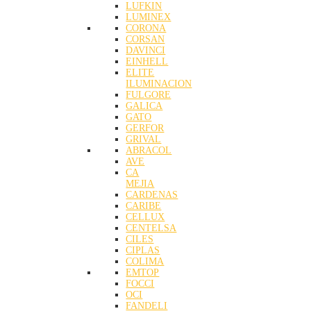
LUFKIN
LUMINEX
CORONA
CORSAN
DAVINCI
EINHELL
ELITE
ILUMINACION
FULGORE
GALICA
GATO
GERFOR
GRIVAL
ABRACOL
AVE
CA
MEJIA
CARDENAS
CARIBE
CELLUX
CENTELSA
CILES
CIPLAS
COLIMA
EMTOP
FOCCI
OCI
FANDELI