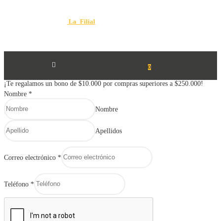
Diseño y Desarrollo por
La_Filial
© 2025 FERRETERÍA Y VARIEDADES
MAURO. Todos los derechos reservados.

0
¡Te regalamos un bono de $10.000 por compras superiores a $250.000!
Nombre
*
Nombre
Apellidos
Correo electrónico
*
Teléfono
*