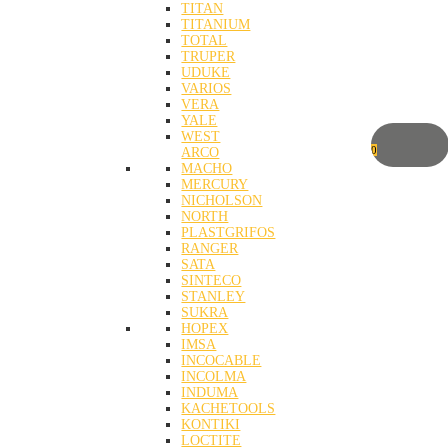
TITAN
TITANIUM
TOTAL
TRUPER
UDUKE
VARIOS
VERA
YALE
WEST
0
ARCO
MACHO
MERCURY
NICHOLSON
NORTH
PLASTGRIFOS
RANGER
SATA
SINTECO
STANLEY
SUKRA
HOPEX
IMSA
INCOCABLE
INCOLMA
INDUMA
KACHETOOLS
KONTIKI
LOCTITE