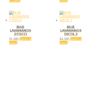
al carrito
carrito
BUJE
BUJE
LAVAMANOS
LAVAMANOS
2 FOCCI
DICOL 2
$
1.600
Añadir al
$
4.500
Añadir al
carrito
carrito
Servicio al cliente
Políticas de privacidad
Política de tratamiento de datos
Políticas de devoluciones y reembolsos
Términos y condiciones
Políticas de envíos
Políticas garantías
Cuenta