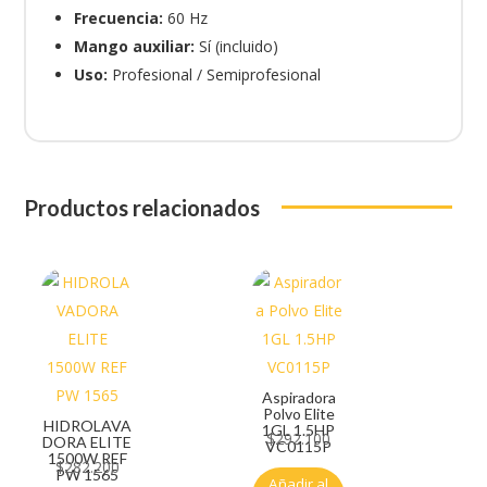
Frecuencia:
60 Hz
Mango auxiliar:
Sí (incluido)
Uso:
Profesional / Semiprofesional
Productos relacionados
Aspiradora
Polvo Elite
HIDROLAVA
1GL 1.5HP
$
292.100
DORA ELITE
VC0115P
1500W REF
$
282.200
PW 1565
Añadir al