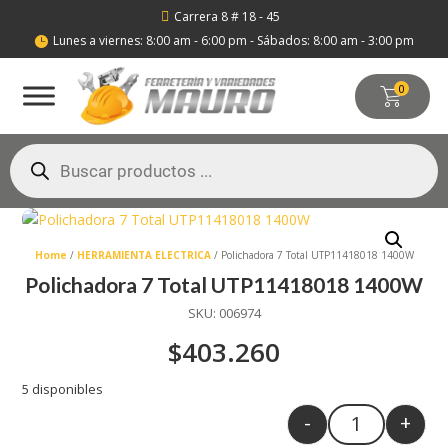
Carrera 8 # 18 - 45

Lunes a viernes: 8:00 am - 6:00 pm - Sábados: 8:00 am - 3:00 pm

0
Búsqueda
de
productos
Home
/
HERRAMIENTA ELECTRICA
/ Polichadora 7 Total UTP11418018 1400W
Polichadora 7 Total UTP11418018 1400W
SKU:
006974
$
403.260
5 disponibles
-
+
Quantity