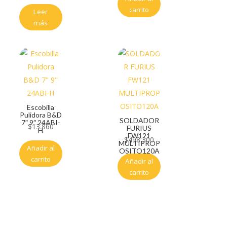
carrito
Leer
más
Escobilla
Pulidora B&D
SOLDADOR
7″ 9″ 24ABI-
$
13.860
FURIUS
H
FW121
$
498.300
MULTIPROP
Añadir al
OSITO120A
carrito
Añadir al
carrito
Servicio al cliente