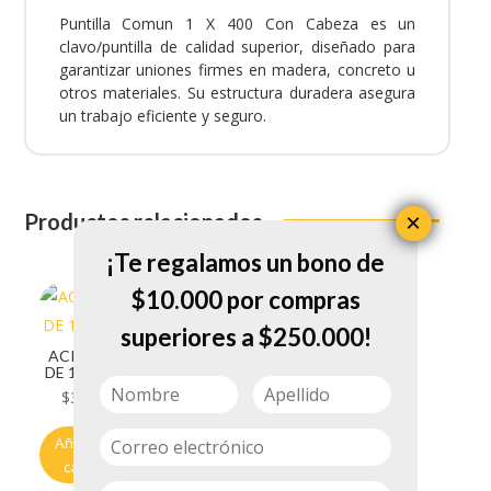
Puntilla Comun 1 X 400 Con Cabeza es un
clavo/puntilla de calidad superior, diseñado para
garantizar uniones firmes en madera, concreto u
otros materiales. Su estructura duradera asegura
un trabajo eficiente y seguro.
×
Productos relacionados
¡Te regalamos un bono de
$10.000 por compras
superiores a $250.000!
ACRONAL
DE 1/4 A 30
$
3.450
ARANDELA
Añadir al
PLANA
carrito
ZINCADA
$
10.200
1/4 1KG X