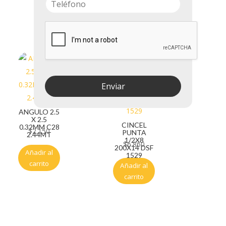
268
Añadir al
carrito
Enviar
ANGULO 2.5
X 2.5
CINCEL
0.32MM C28
$
2.150
PUNTA
2.44MT
1/2X8
$
6.860
200X14 DSF
Añadir al
1529
carrito
Añadir al
carrito
Servicio al cliente