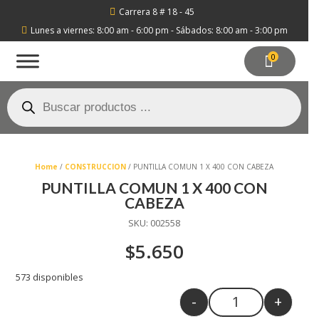
Carrera 8 # 18 - 45

Lunes a viernes: 8:00 am - 6:00 pm - Sábados: 8:00 am - 3:00 pm

0
Búsqueda
de
productos
Home
/
CONSTRUCCION
/ PUNTILLA COMUN 1 X 400 CON CABEZA
PUNTILLA COMUN 1 X 400 CON
CABEZA
SKU:
002558
$
5.650
573 disponibles
-
+
Quantity