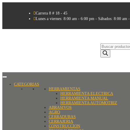

Carrera 8 # 18 - 45

Lunes a viernes: 8:00 am - 6:00 pm - Sábados: 8:00 am 
Búsqueda
de
productos
CATEGORIAS
HERRAMIENTAS
HERRAMIENTA ELECTRICA
HERRAMIENTA MANUAL
HERRAMIENTA AUTOMOTRIZ
ABRASIVOS
AGRO
CERRADURAS
CERRAJERIA
CONSTRUCCION