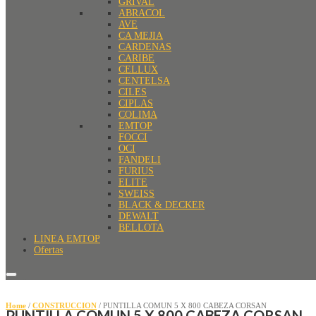
GRIVAL
ABRACOL
AVE
CA MEJIA
CARDENAS
CARIBE
CELLUX
CENTELSA
CILES
CIPLAS
COLIMA
EMTOP
FOCCI
OCI
FANDELI
FURIUS
ELITE
SWEISS
BLACK & DECKER
DEWALT
BELLOTA
LINEA EMTOP
Ofertas
Home
/
CONSTRUCCION
/ PUNTILLA COMUN 5 X 800 CABEZA CORSAN
PUNTILLA COMUN 5 X 800 CABEZA CORSAN