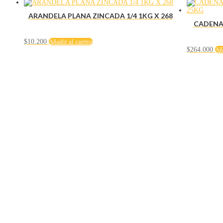
ARANDELA PLANA ZINCADA 1/4 1KG X 268
CADENA 
$
10.200
Añadir al carrito
$
264.000
Aña
Servicio al cliente
Políticas de privacidad
Política de tratamiento de datos
Políticas de devoluciones y reembolsos
Términos y condiciones
Políticas de envíos
Políticas garantías
Cuenta
Mi cuenta
Carrito
Solicitar Crédito
Navegación
Herramientas y maquinaría
Construcción y ferretería
Seguridad industrial
Hogar e iluminación