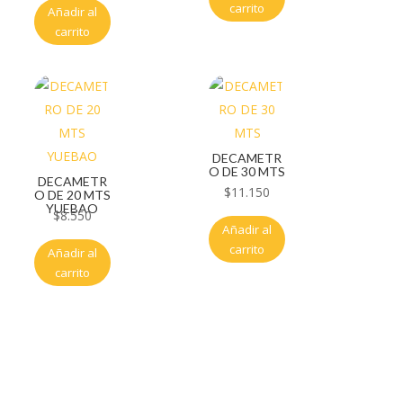
carrito
Añadir al
carrito
DECAMETR
O DE 30 MTS
DECAMETR
$
11.150
O DE 20 MTS
YUEBAO
$
8.550
Añadir al
carrito
Añadir al
carrito
Servicio al cliente
Políticas de privacidad