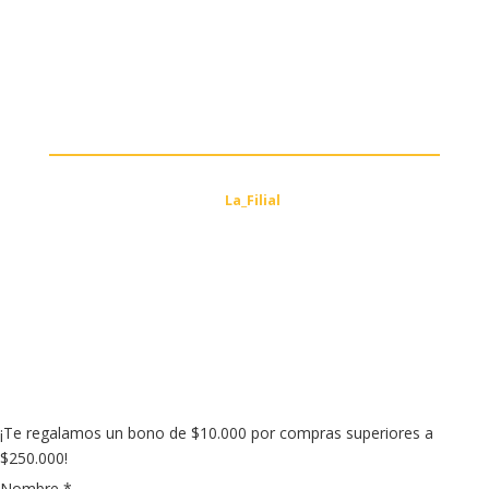
ferreteriayvariedadesmauroweb@gmail.com
Carrera 8 # 18 – 45 Cali, Valle del Cauca
De Lunes a viernes: 8:00 am a 6:00 pm
Sábados: 8:00 am a 3:00 pm
Diseño y Desarrollo por
La_Filial
© 2025 FERRETERÍA Y
VARIEDADES MAURO. Todos los derechos reservados.
0

¡Te regalamos un bono de $10.000 por compras superiores a
$250.000!
Nombre
*