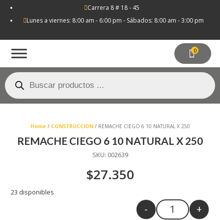
Carrera 8 # 18 - 45

Lunes a viernes: 8:00 am - 6:00 pm - Sábados: 8:00 am - 3:00 pm

0
Búsqueda
de
productos
Home
/
CONSTRUCCION
/ REMACHE CIEGO 6 10 NATURAL X 250
REMACHE CIEGO 6 10 NATURAL X 250
SKU:
002639
$
27.350
23 disponibles
-
+
Quantity