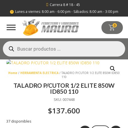
Carrera 8 # 18 - 45

Lunes a viernes: 8:00 am - 6:00 pm - Sábados: 8:00 am - 3:00 pm

0
Búsqueda
de
productos
Home
/
HERRAMIENTA ELECTRICA
/ TALADRO P/CUTOR 1/2 ELITE 850W ID850
110
TALADRO P/CUTOR 1/2 ELITE 850W
ID850 110
SKU:
007448
$
137.600
37 disponibles