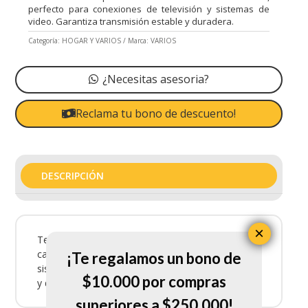
perfecto para conexiones de televisión y sistemas de
video. Garantiza transmisión estable y duradera.
Categoría:
HOGAR Y VARIOS
Marca:
VARIOS
¿Necesitas asesoria?
Reclama tu bono de descuento!
DESCRIPCIÓN
×
Tee Coaxial Stampro es un cable coaxial de alta
calidad, perfecto para conexiones de televisión y
¡Te regalamos un bono de
sistemas de video. Garantiza transmisión estable
$10.000 por compras
y duradera.
superiores a $250.000!