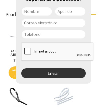
Productos relacionados
AGUJA DE
AMARRA
ARRIA N 5
NEGRA 2.0 X
100MM DSF
$
1.250
$
900
038
Añadir al
Añadir al
Enviar
carrito
carrito