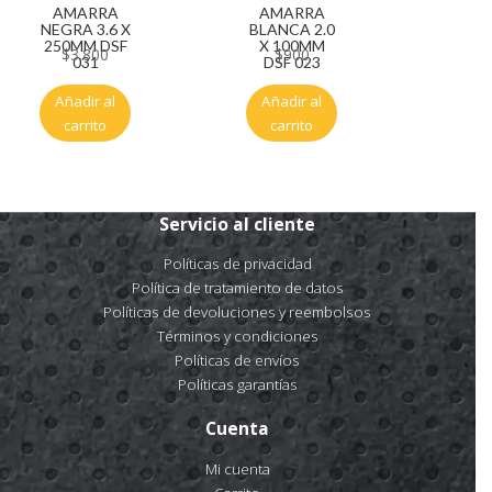
AMARRA
AMARRA
NEGRA 3.6 X
BLANCA 2.0
250MM DSF
X 100MM
$
3.800
$
900
031
DSF 023
Añadir al
Añadir al
carrito
carrito
Servicio al cliente
Políticas de privacidad
Política de tratamiento de datos
Políticas de devoluciones y reembolsos
Términos y condiciones
Políticas de envíos
Políticas garantías
Cuenta
Mi cuenta