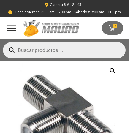
Carrera 8 # 18 - 45

Lunes a viernes: 8:00 am - 6:00 pm - Sábados: 8:00 am - 3:00 pm

0
Búsqueda
de
productos