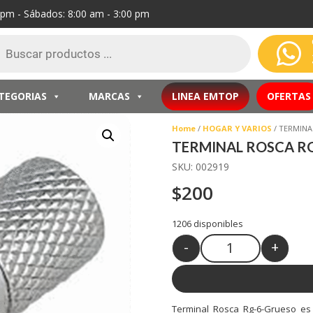
0 pm - Sábados: 8:00 am - 3:00 pm
eda

ctos
TEGORIAS
MARCAS
LINEA EMTOP
OFERTAS
Home
/
HOGAR Y VARIOS
/ TERMINA
TERMINAL ROSCA RG
SKU:
002919
$
200
1206 disponibles
-
+
Quantity
Terminal Rosca Rg-6-Grueso es 