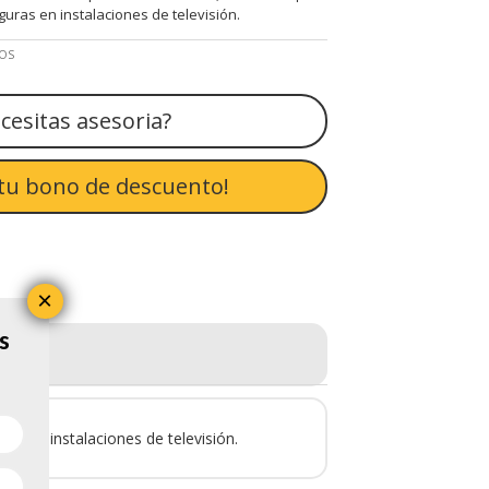
uras en instalaciones de televisión.
IOS
cesitas asesoria?
tu bono de descuento!
×
s
as en instalaciones de televisión.