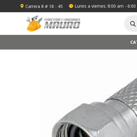
Lunes a viernes: 8:00 am - 6:0
Carrera 8 # 18 - 45


Búsqu
de
produ
CA