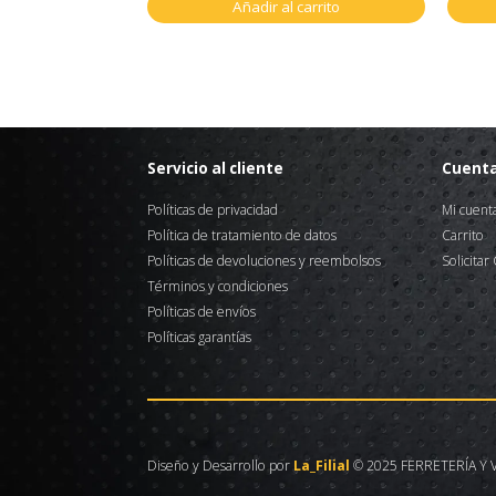
Añadir al carrito
Servicio al cliente
Cuent
Políticas de privacidad
Mi cuent
Política de tratamiento de datos
Carrito
Políticas de devoluciones y reembolsos
Solicitar
Términos y condiciones
Políticas de envíos
Políticas garantías
Diseño y Desarrollo por
La_Filial
© 2025 FERRETERÍA Y V