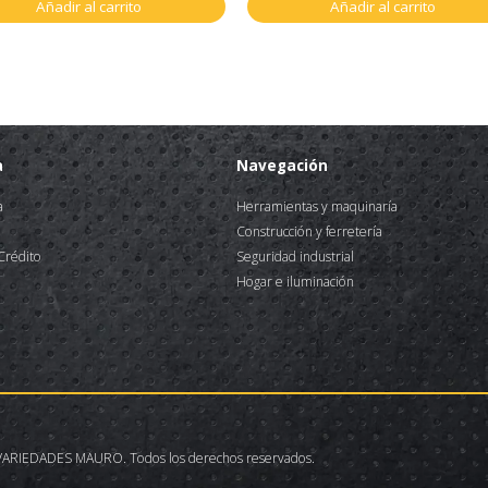
Añadir al carrito
Añadir al carrito
a
Navegación
a
Herramientas y maquinaría
Construcción y ferretería
 Crédito
Seguridad industrial
Hogar e iluminación
ARIEDADES MAURO. Todos los derechos reservados.