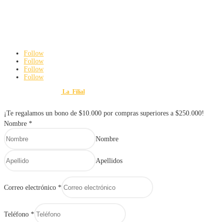
3142192063
ferreteriayvariedadesmauroweb@gmail.com
Carrera 8 # 18 – 45 Cali, Valle del Cauca
De Lunes a viernes: 8:00 am a 6:00 pm
Sábados: 8:00 am a 3:00 pm
Follow
Follow
Follow
Follow
Diseño y Desarrollo por
La_Filial
© 2025 FERRETERÍA Y VARIEDADES MAURO. Todos lo
¡Te regalamos un bono de $10.000 por compras superiores a $250.000!
Nombre
*
Nombre
Apellidos
Correo electrónico
*
Teléfono
*