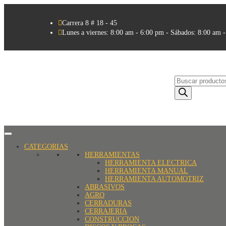

Carrera 8 # 18 - 45

Lunes a viernes: 8:00 am - 6:00 pm - Sábados: 8:00 am 
Búsqueda
de
productos
CATEGORIAS
HERRAMIENTAS
HERRAMIENTA ELECTRICA
HERRAMIENTA MANUAL
HERRAMIENTA AUTOMOTRIZ
ABRASIVOS
AGRO
CERRADURAS
CERRAJERIA
CONSTRUCCION