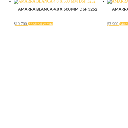
AMARRA BLANCA 4.8 X 500 MM DSF 3252
AMARRA 
$
10.700
Añadir al carrito
$
3.900
Añadi
Servicio al cliente
Políticas de privacidad
Política de tratamiento de datos
Políticas de devoluciones y reembolsos
Términos y condiciones
Políticas de envíos
Políticas garantías
Cuenta
Mi cuenta
Carrito
Solicitar Crédito
Navegación
Herramientas y maquinaría
Construcción y ferretería
Seguridad industrial
Hogar e iluminación
Contacto