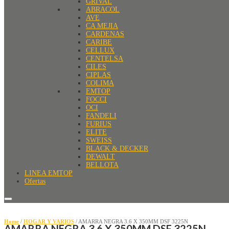
GRIVAL
ABRACOL
AVE
CA MEJIA
CARDENAS
CARIBE
CELLUX
CENTELSA
CILES
CIPLAS
COLIMA
EMTOP
FOCCI
OCI
FANDELI
FURIUS
ELITE
SWEISS
BLACK & DECKER
DEWALT
BELLOTA
LINEA EMTOP
Ofertas
Home
/
HOGAR Y VARIOS
/ AMARRA NEGRA 3.6 X 350MM DSF 3225N
AMARRA NEGRA 3.6 X 350MM DSF 3225N