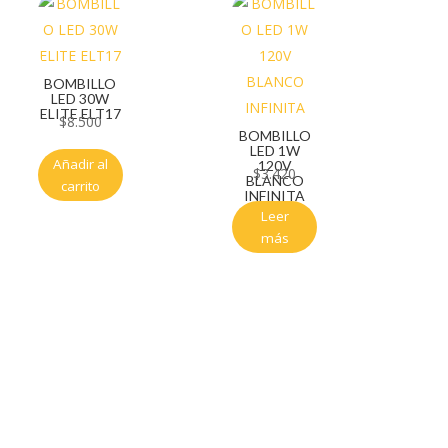
BOMBILLO
LED 30W
ELITE ELT17
$
8.500
BOMBILLO
LED 1W
Añadir al
120V
$
3.420
BLANCO
carrito
INFINITA
Leer
más
Servicio al cliente
Políticas de privacidad
Política de tratamiento de datos
Políticas de devoluciones y reembolsos
Términos y condiciones