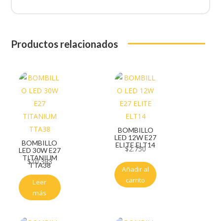
Productos relacionados
BOMBILLO
LED 12W E27
BOMBILLO
ELITE ELT14
$
2.750
LED 30W E27
TITANIUM
$
10.393
TTA38
Añadir al
carrito
Leer
más