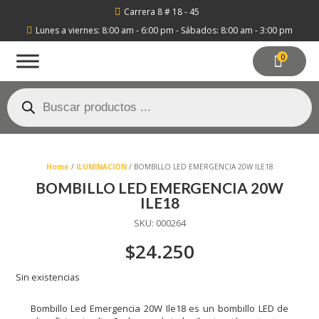
Carrera 8 # 18 - 45

Lunes a viernes: 8:00 am - 6:00 pm - Sábados: 8:00 am - 3:00 pm

0
Búsqueda
de
productos
Home
/
ILUMINACION
/ BOMBILLO LED EMERGENCIA 20W ILE18
BOMBILLO LED EMERGENCIA 20W
ILE18
SKU:
000264
$
24.250
Sin existencias
Bombillo Led Emergencia 20W Ile18 es un bombillo LED de