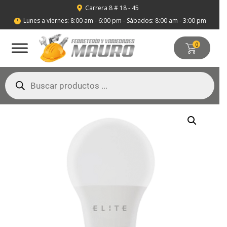
Carrera 8 # 18 - 45

Lunes a viernes: 8:00 am - 6:00 pm - Sábados: 8:00 am - 3:00 pm

0
Búsqueda
de
productos