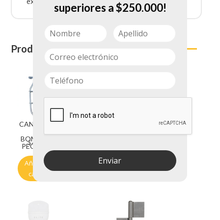
excelente rendimiento lumínico.
superiores a $250.000!
Productos relacionados
CANASTILL
BOMBILLO
A
LED 40W
BOMBILLO
E27
$
4.850
$
12.100
PEQUENA
TITANIUM
TTA39
Enviar
Añadir al
Añadir al
carrito
carrito