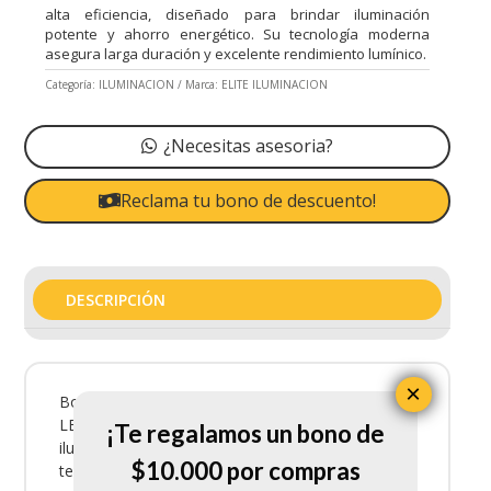
alta eficiencia, diseñado para brindar iluminación
potente y ahorro energético. Su tecnología moderna
asegura larga duración y excelente rendimiento lumínico.
Categoría:
ILUMINACION
Marca:
ELITE ILUMINACION
¿Necesitas asesoria?
Reclama tu bono de descuento!
DESCRIPCIÓN
×
Bombillo Led 12W E27 Elite Elt14 es un bombillo
LED de alta eficiencia, diseñado para brindar
¡Te regalamos un bono de
iluminación potente y ahorro energético. Su
$10.000 por compras
tecnología moderna asegura larga duración y