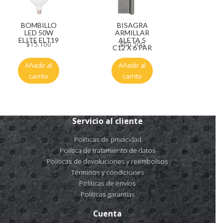
BISAGRA
BOMBILLO
ARMILLAR
LED 50W
ALETA 5
ELITE ELT19
$
60.500
$
15.100
C12 X 6 PAR
Añadir al
Añadir al
carrito
carrito
Servicio al cliente
Políticas de privacidad
Política de tratamiento de datos
Políticas de devoluciones y reembolsos
Términos y condiciones
Políticas de envíos
Políticas garantías
Cuenta