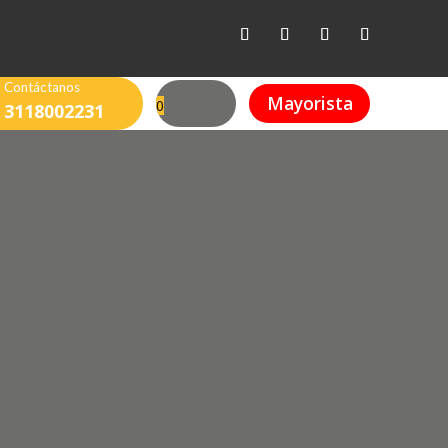
Contáctanos
Mayorista
0
3118002231