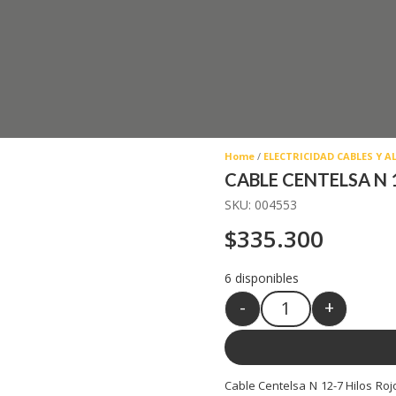
Home
/
ELECTRICIDAD CABLES Y 
CABLE CENTELSA N 
SKU:
004553
$
335.300
6 disponibles
-
+
Quantity
Cable Centelsa N 12-7 Hilos Roj