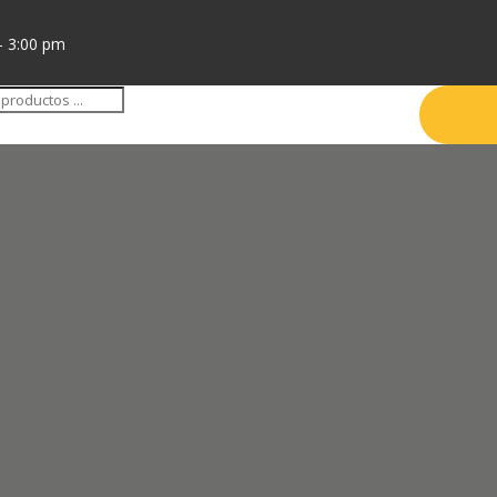
- 3:00 pm
da
tos