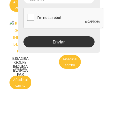
Añadir al
Añadir al
carrito
carrito
BISAGRA
Enviar
GOLPE
$
3.300
BISAGRA
Añadir al
GOLPE
carrito
INDUMA
$
3.800
BLANCA
PAR
Añadir al
carrito
Servicio al cliente