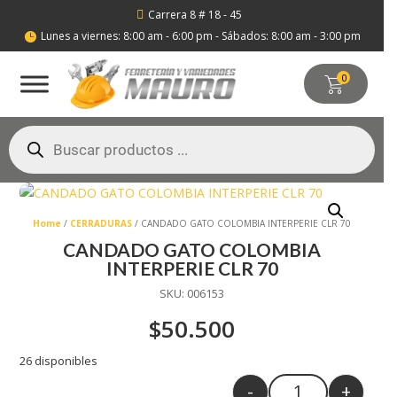
Carrera 8 # 18 - 45

Lunes a viernes: 8:00 am - 6:00 pm - Sábados: 8:00 am - 3:00 pm

0
Búsqueda
de
productos
Home
/
CERRADURAS
/ CANDADO GATO COLOMBIA INTERPERIE CLR 70
CANDADO GATO COLOMBIA
INTERPERIE CLR 70
SKU:
006153
$
50.500
26 disponibles
-
+