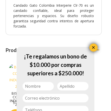
Candado Gato Colombia Interperie Clr-70 es un
candado confiable, ideal para proteger
pertenencias y espacios. Su diseño robusto
garantiza seguridad contra intentos de apertura
forzada.
×
Productos relacionados
¡Te regalamos un bono de
$10.000 por compras
superiores a $250.000!
BISAGRA
BISAGRA
COMUN
COBRIZAD
INDUMA DE
A INDUMA
$
19.300
$
42.100
2 S/T
DE 3