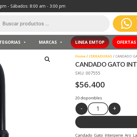
0 pm - Sábados: 8:00 am - 3:00 pm
eda

ctos
TEGORIAS
MARCAS
LINEA EMTOP
OFERTAS
Home
/
CERRADURAS
/ CANDADO GA
CANDADO GATO INT
SKU:
007555
$
56.400
20 disponibles
-
+
Quantity
Candado Gato Interperie Aro La