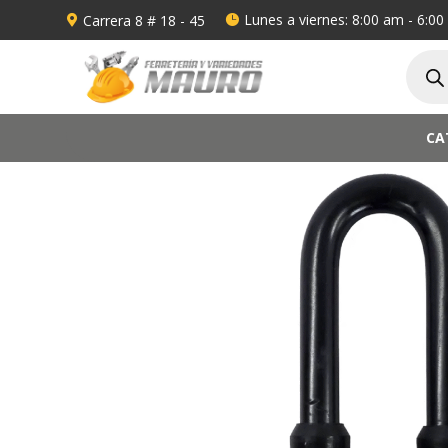
Lunes a viernes: 8:00 am - 6:0
Carrera 8 # 18 - 45


Búsqu
de
produ
CA