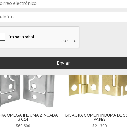
Enviar
GRA OMEGA INDUMA ZINCADA
BISAGRA COMUN INDUMA DE 1 
3 C14
PARES
$
60.600
$
21.300