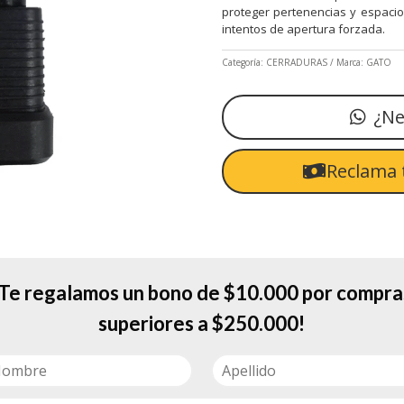
proteger pertenencias y espacio
intentos de apertura forzada.
Categoría:
CERRADURAS
Marca:
GATO
¿Ne
Reclama 
¡Te regalamos un bono de $10.000 por compra
superiores a $250.000!
s un candado confiable, ideal para proteger pertenencias y espacios.