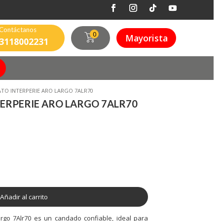
Contáctanos
0
Mayorista
3118002231
TO INTERPERIE ARO LARGO 7ALR70
ERPERIE ARO LARGO 7ALR70
Añadir al carrito
rgo 7Alr70 es un candado confiable, ideal para