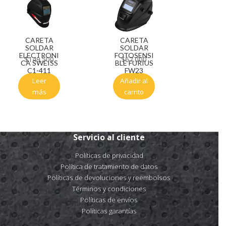
CARETA
CARETA
SOLDAR
SOLDAR
ELECTRONI
FOTOSENSI
$
149.500
$
67.000
CA SWEISS
BLE FURIUS
C1-411
FW23
Leer
Añadir al
más
carrito
Servicio al cliente
Políticas de privacidad
Política de tratamiento de datos
Políticas de devoluciones y reembolsos
Términos y condiciones
Políticas de envíos
Políticas garantías