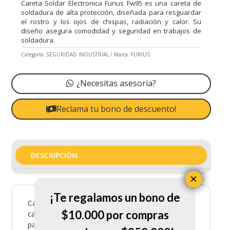
Careta Soldar Electronica Furius Fw95 es una careta de
soldadura de alta protección, diseñada para resguardar
el rostro y los ojos de chispas, radiación y calor. Su
diseño asegura comodidad y seguridad en trabajos de
soldadura.
Categoría:
SEGURIDAD INDUSTRIAL
Marca:
FURIUS
¿Necesitas asesoria?
Reclama tu bono de descuento!
DESCRIPCIÓN
×
¡Te regalamos un bono de
Careta Soldar Electronica Furius Fw95 es una
$10.000 por compras
careta de soldadura de alta protección, diseñada
para resguardar el rostro y los ojos de chispas,