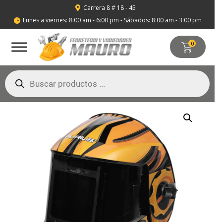
Carrera 8 # 18 - 45

Lunes a viernes: 8:00 am - 6:00 pm - Sábados: 8:00 am - 3:00 pm

0
Búsqueda
de
productos