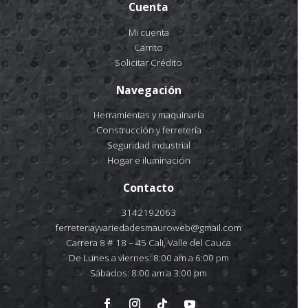
Cuenta
Mi cuenta
Carrito
Solicitar Crédito
Navegación
Herramientas y maquinaría
Construcción y ferretería
Seguridad industrial
Hogar e iluminación
Contacto
3142192063
ferreteriayvariedadesmauroweb@gmail.com
Carrera 8 # 18 – 45 Cali, Valle del Cauca
De Lunes a viernes: 8:00 am a 6:00 pm
Sábados: 8:00 am a 3:00 pm