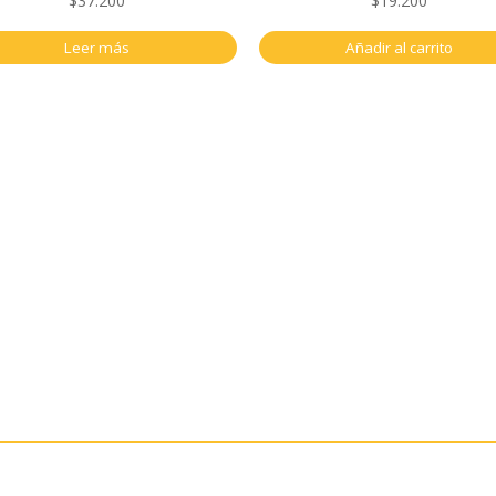
$
37.200
$
19.200
Leer más
Añadir al carrito
a
Navegación
ta
Herramientas y maquinaría
Construcción y ferretería
r Crédito
Seguridad industrial
Hogar e iluminación