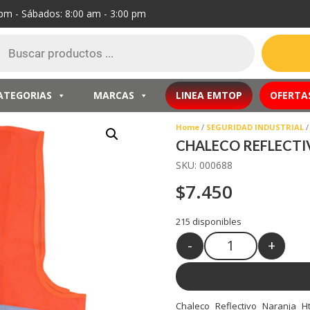
 pm - Sábados: 8:00 am - 3:00 pm
ueda
ctos
ATEGORIAS
MARCAS
LINEA EMTOP
OFERTA
Home
/
SEGURIDAD INDUSTRIAL
/
CHALECO REFLECTI
SKU:
000688
$
7.450
215 disponibles
-
+
Quantity
Chaleco Reflectivo Naranja H