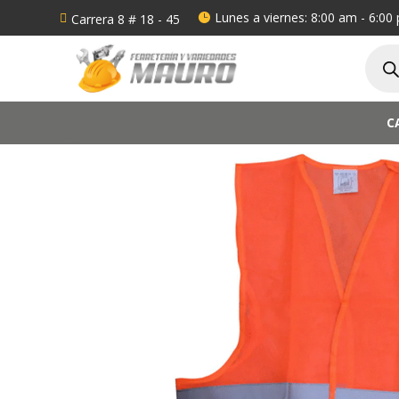
Lunes a viernes: 8:00 am - 6:00
Carrera 8 # 18 - 45


Búsq
de
produ
C