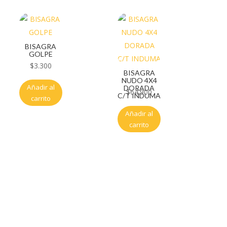
BISAGRA
GOLPE
$
3.300
BISAGRA
NUDO 4X4
Añadir al
DORADA
$
64.900
C/T INDUMA
carrito
Añadir al
carrito
Servicio al cliente
Políticas de privacidad
Política de tratamiento de datos
Políticas de devoluciones y reembolsos
Términos y condiciones