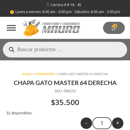
Carrera 8 # 18 - 45

Lunes a viernes: 8:00 am - 6:00 pm - Sábados: 8:00 am - 3:00 pm

0
Búsqueda
de
productos
Home
/
CERRADURAS
/ CHAPA GATO MASTER 64 DERECHA
CHAPA GATO MASTER 64 DERECHA
SKU:
006233
$
35.500
32 disponibles
-
+
Quantity