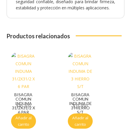
seguridad confiable, diseñado para brindar firmeza,
estabilidad y protección en múltiples aplicaciones.
Productos relacionados
BISAGRA
BISAGRA
COMUN
COMUN
INDUMA
INDUMA DE
$
45.300
$
31.950
31/2X31/2 X
3 HIERRO
6 PAR
S/T
Añadir al
Añadir al
carrito
carrito