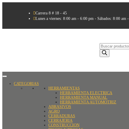

Carrera 8 # 18 - 45

Lunes a viernes: 8:00 am - 6:00 pm - Sábados: 8:00 am 
Búsqueda
de
productos
CATEGORIAS
HERRAMIENTAS
HERRAMIENTA ELECTRICA
HERRAMIENTA MANUAL
HERRAMIENTA AUTOMOTRIZ
ABRASIVOS
AGRO
CERRADURAS
CERRAJERIA
CONSTRUCCION