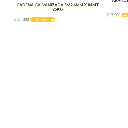
ARANDEL
CADENA GALVANIZADA 5/32 4MM X 84MT
25KG
$
13.900
Añad
$
264.000
Añadir al carrito
Servicio al cliente
Políticas de privacidad
Política de tratamiento de datos
Políticas de devoluciones y reembolsos
Términos y condiciones
Políticas de envíos
Políticas garantías
Cuenta
Mi cuenta
Carrito
Solicitar Crédito
Navegación
Herramientas y maquinaría
Construcción y ferretería
Seguridad industrial
Hogar e iluminación
Contacto