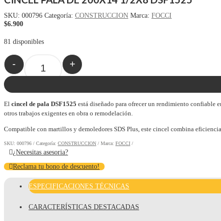
SKU:
000796
Categoría:
CONSTRUCCION
Marca:
FOCCI
$
6.900
81 disponibles
-
+
Quantity
El
cincel de pala DSF1525
está diseñado para ofrecer un rendimiento confiable en
otros trabajos exigentes en obra o remodelación.
Compatible con martillos y demoledores SDS Plus, este cincel combina eficiencia,
SKU:
000796
Categoría:
CONSTRUCCION
Marca:
FOCCI
¿Necesitas asesoria?
Reclama tu bono de descuento!
ESPECIFICACIONES TÉCNICAS
CARACTERÍSTICAS DESTACADAS