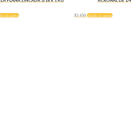
A PLANA ZINCADA 3/16 X 1 KG
ACRONAL DE 1/4
ir al carrito
$
3.450
Añadir al carrito