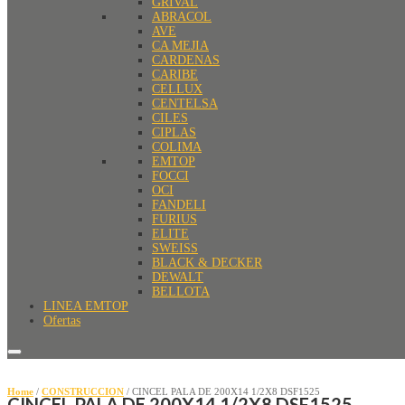
GRIVAL
ABRACOL
AVE
CA MEJIA
CARDENAS
CARIBE
CELLUX
CENTELSA
CILES
CIPLAS
COLIMA
EMTOP
FOCCI
OCI
FANDELI
FURIUS
ELITE
SWEISS
BLACK & DECKER
DEWALT
BELLOTA
LINEA EMTOP
Ofertas
Home
/
CONSTRUCCION
/ CINCEL PALA DE 200X14 1/2X8 DSF1525
CINCEL PALA DE 200X14 1/2X8 DSF1525