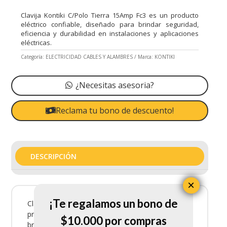
Clavija Kontiki C/Polo Tierra 15Amp Fc3 es un producto
eléctrico confiable, diseñado para brindar seguridad,
eficiencia y durabilidad en instalaciones y aplicaciones
eléctricas.
Categoría:
ELECTRICIDAD CABLES Y ALAMBRES
Marca:
KONTIKI
¿Necesitas asesoria?
Reclama tu bono de descuento!
DESCRIPCIÓN
×
¡Te regalamos un bono de
Clavija Kontiki C/Polo Tierra 15Amp Fc3 es un
producto eléctrico confiable, diseñado para
$10.000 por compras
brindar seguridad, eficiencia y durabilidad en