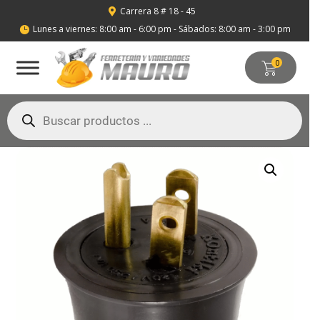
Carrera 8 # 18 - 45

Lunes a viernes: 8:00 am - 6:00 pm - Sábados: 8:00 am - 3:00 pm

0
Búsqueda
de
productos