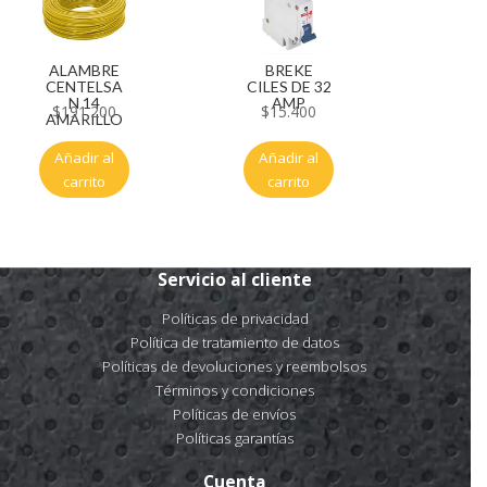
ALAMBRE
BREKE
CENTELSA
CILES DE 32
N 14
AMP
$
191.200
$
15.400
AMARILLO
Añadir al
Añadir al
carrito
carrito
Servicio al cliente
Políticas de privacidad
Política de tratamiento de datos
Políticas de devoluciones y reembolsos
Términos y condiciones
Políticas de envíos
Políticas garantías
Cuenta