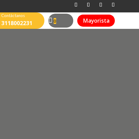
Contáctanos
Mayorista
0
3118002231