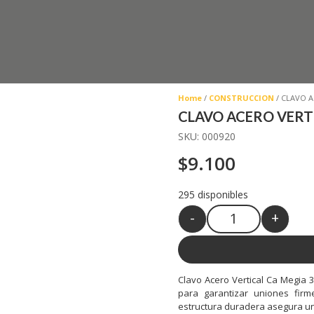
Home
/
CONSTRUCCION
/ CLAVO A
CLAVO ACERO VERTI
SKU:
000920
$
9.100
295 disponibles
-
+
Quantity
Clavo Acero Vertical Ca Megia 3
para garantizar uniones fir
estructura duradera asegura un 