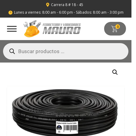
Carrera 8 # 18 - 45

Lunes a viernes: 8:00 am - 6:00 pm - Sábados: 8:00 am - 3:00 pm

0
Búsqueda
de
productos