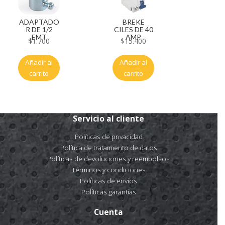
ADAPTADO
BREKE
R DE 1/2
CILES DE 40
EMT
AMP
$
1.700
$
15.400
Añadir al
Añadir al
carrito
carrito
Servicio al cliente
Políticas de privacidad
Política de tratamiento de datos
Políticas de devoluciones y reembolsos
Términos y condiciones
Políticas de envíos
Políticas garantías
Cuenta