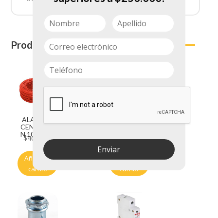
Productos relacionados
ALAMBRE
ALAMBRE
CENTELSA
CENTELSA
N 10 ROJO
N 10 VERDE
$
460.700
$
460.700
Enviar
Añadir al
Añadir al
carrito
carrito