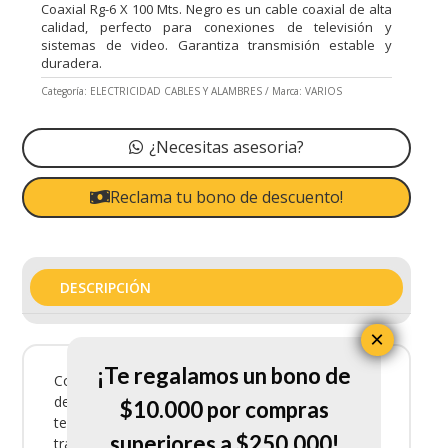
Coaxial Rg-6 X 100 Mts. Negro es un cable coaxial de alta
calidad, perfecto para conexiones de televisión y
sistemas de video. Garantiza transmisión estable y
duradera.
Categoría:
ELECTRICIDAD CABLES Y ALAMBRES
Marca:
VARIOS
¿Necesitas asesoria?
Reclama tu bono de descuento!
DESCRIPCIÓN
×
¡Te regalamos un bono de
Coaxial Rg-6 X 100 Mts. Negro es un cable coaxial
de alta calidad, perfecto para conexiones de
$10.000 por compras
televisión y sistemas de video. Garantiza
superiores a $250.000!
transmisión estable y duradera.