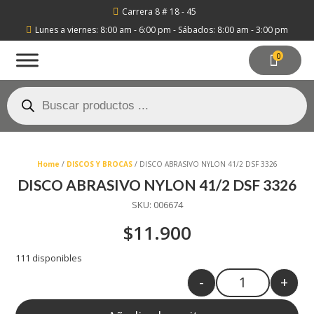
Carrera 8 # 18 - 45

Lunes a viernes: 8:00 am - 6:00 pm - Sábados: 8:00 am - 3:00 pm

0
Búsqueda
de
productos
Home
/
DISCOS Y BROCAS
/ DISCO ABRASIVO NYLON 41/2 DSF 3326
DISCO ABRASIVO NYLON 41/2 DSF 3326
SKU:
006674
$
11.900
111 disponibles
-
+
Quantity