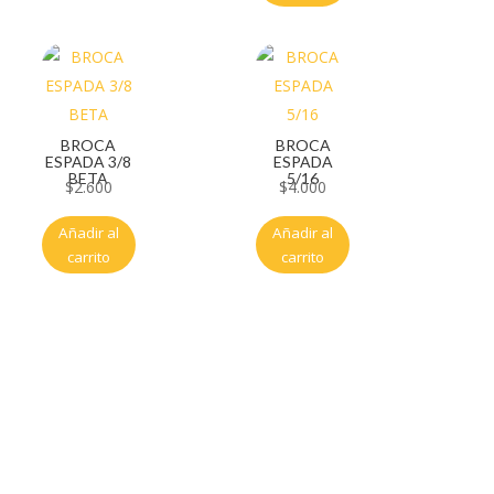
BROCA
BROCA
ESPADA 3/8
ESPADA
BETA
5/16
$
2.600
$
4.000
Añadir al
Añadir al
carrito
carrito
Servicio al cliente
Políticas de privacidad
Política de tratamiento de datos
Políticas de devoluciones y reembolsos
Términos y condiciones