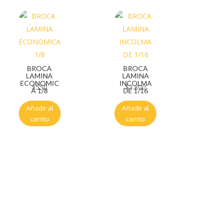
BROCA
BROCA
LAMINA
LAMINA
ECONOMIC
INCOLMA
$
550
$
3.800
A 1/8
DE 1/16
Añadir al
Añadir al
carrito
carrito
Servicio al cliente
Políticas de privacidad
Política de tratamiento de datos
Políticas de devoluciones y reembolsos
Términos y condiciones