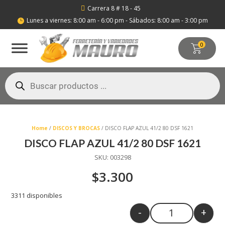
Carrera 8 # 18 - 45

Lunes a viernes: 8:00 am - 6:00 pm - Sábados: 8:00 am - 3:00 pm

0
Búsqueda
de
productos
Home
/
DISCOS Y BROCAS
/ DISCO FLAP AZUL 41/2 80 DSF 1621
DISCO FLAP AZUL 41/2 80 DSF 1621
SKU:
003298
$
3.300
3311 disponibles
-
+
Quantity