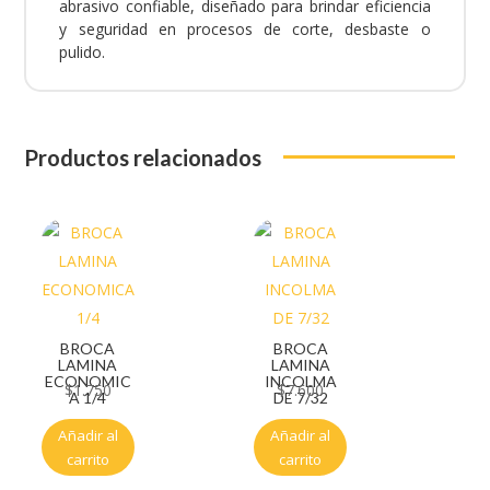
abrasivo confiable, diseñado para brindar eficiencia
y seguridad en procesos de corte, desbaste o
pulido.
Productos relacionados
BROCA
BROCA
LAMINA
LAMINA
ECONOMIC
INCOLMA
$
1.750
$
7.600
A 1/4
DE 7/32
Añadir al
Añadir al
carrito
carrito