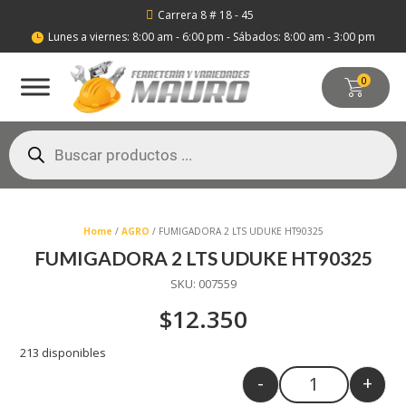
Carrera 8 # 18 - 45

Lunes a viernes: 8:00 am - 6:00 pm - Sábados: 8:00 am - 3:00 pm

0
Búsqueda
de
productos
Home
/
AGRO
/ FUMIGADORA 2 LTS UDUKE HT90325
FUMIGADORA 2 LTS UDUKE HT90325
SKU:
007559
$
12.350
213 disponibles
-
+
Quantity