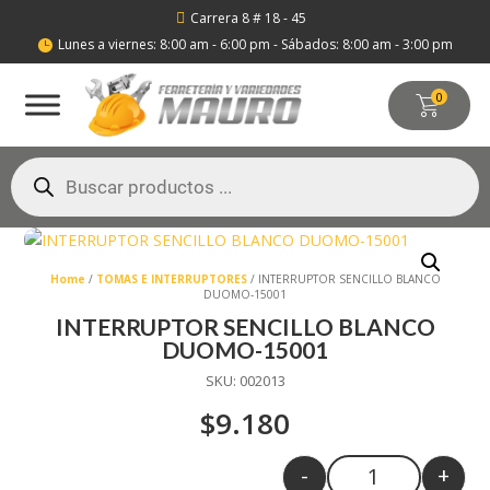
Carrera 8 # 18 - 45

Lunes a viernes: 8:00 am - 6:00 pm - Sábados: 8:00 am - 3:00 pm

0
Búsqueda
de
productos
Home
/
TOMAS E INTERRUPTORES
/ INTERRUPTOR SENCILLO BLANCO
DUOMO-15001
INTERRUPTOR SENCILLO BLANCO
DUOMO-15001
SKU:
002013
$
9.180
-
+
Quantity