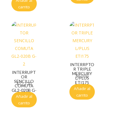
Añadir al
carrito
INTERRPTO
R TRIPLE
INTERRUPT
MERCURY
$
6.000
OR
L/PLUS
SENCILLO
ETI175
$
12.120
COMUTA
Añadir al
GL2-020B G-
2
carrito
Añadir al
carrito
Servicio al cliente