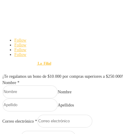
Contacto
3142192063
ferreteriayvariedadesmauroweb@gmail.com
Carrera 8 # 18 – 45 Cali, Valle del Cauca
De Lunes a viernes: 8:00 am a 6:00 pm
Sábados: 8:00 am a 3:00 pm
Follow
Follow
Follow
Follow
Diseño y Desarrollo por
La_Filial
© 2025 FERRETERÍA Y VARIEDADES MAURO. Todos lo
¡Te regalamos un bono de $10.000 por compras superiores a $250.000!
Nombre
*
Nombre
Apellidos
Correo electrónico
*