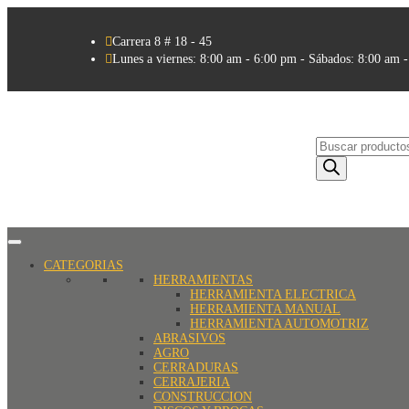

Carrera 8 # 18 - 45

Lunes a viernes: 8:00 am - 6:00 pm - Sábados: 8:00 am 
Búsqueda
de
productos
CATEGORIAS
HERRAMIENTAS
HERRAMIENTA ELECTRICA
HERRAMIENTA MANUAL
HERRAMIENTA AUTOMOTRIZ
ABRASIVOS
AGRO
CERRADURAS
CERRAJERIA
CONSTRUCCION