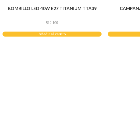
BOMBILLO LED 40W E27 TITANIUM TTA39
CAMPANA
$
12.100
Añadir al carrito
Servicio al cliente
Políticas de privacidad
Política de tratamiento de datos
Políticas de devoluciones y reembolsos
Términos y condiciones
Políticas de envíos
Políticas garantías
Cuenta
Mi cuenta
Carrito
Solicitar Crédito
Navegación
Herramientas y maquinaría
Construcción y ferretería
Seguridad industrial
Hogar e iluminación