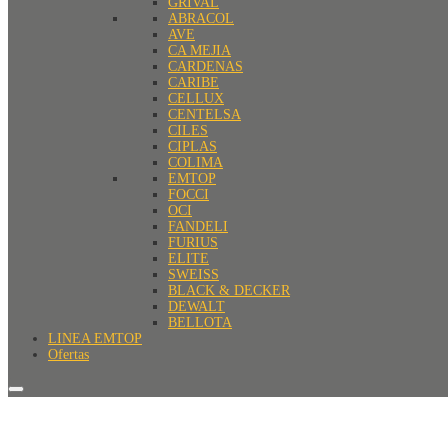
GRIVAL
ABRACOL
AVE
CA MEJIA
CARDENAS
CARIBE
CELLUX
CENTELSA
CILES
CIPLAS
COLIMA
EMTOP
FOCCI
OCI
FANDELI
FURIUS
ELITE
SWEISS
BLACK & DECKER
DEWALT
BELLOTA
LINEA EMTOP
Ofertas