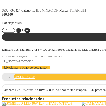
SKU:
006424
Categoría:
ILUMINACION
Marca:
TITANIUM
$
10.000
190 disponibles
Quantity
-
1
+
Lampara Led Titanium 2X18W 6500K Antipol es una lámpara LED práctica y moderna
SKU:
006424
Categoría:
ILUMINACION
Marca:
TITANIUM
¿Necesitas asesoria?
Reclama tu bono de descuento!
DESCRIPCIÓN
Lampara Led Titanium 2X18W 6500K Antipol es una lámpara LED práctica y mo
Productos relacionados