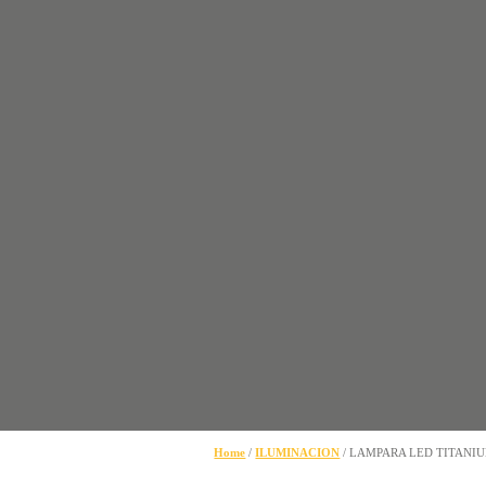
Home
/
ILUMINACION
/ LAMPARA LED TITANIU