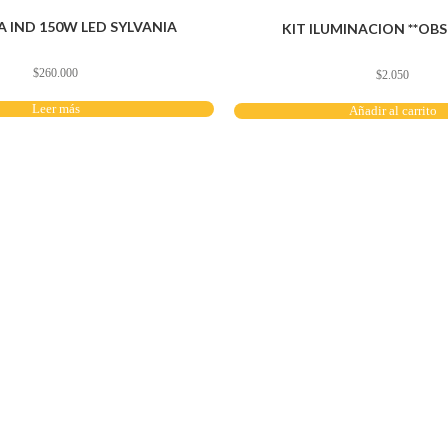
 IND 150W LED SYLVANIA
KIT ILUMINACION **OBS
$
260.000
$
2.050
Leer más
Añadir al carrito