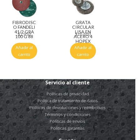
FIBRODISC
GRATA
O FANDELI
CIRCULAR
41/2 GRA
LISA EN
$
2.950
$
10.600
100 G 88
ACERO 4
HOPEX
Añadir al
Añadir al
carrito
carrito
Servicio al cliente
Políticas de privacidad
Política de tratamiento de datos
Políticas de devoluciones y reembolsos
Términos y condiciones
Políticas de envíos
Políticas garantías