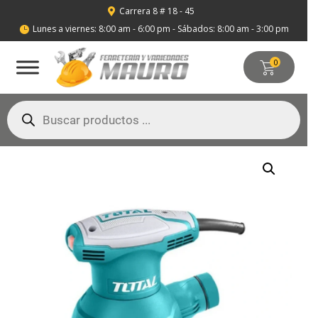
Carrera 8 # 18 - 45

Lunes a viernes: 8:00 am - 6:00 pm - Sábados: 8:00 am - 3:00 pm

0
Búsqueda
de
productos