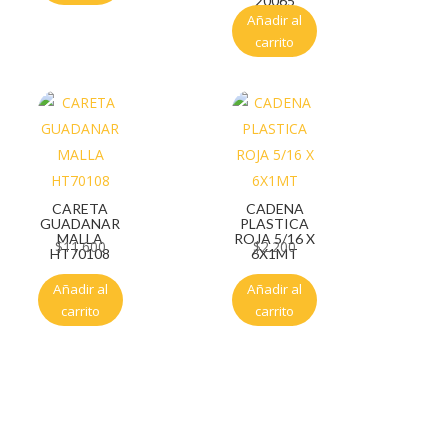
20065
Añadir al
carrito
CARETA
CADENA
GUADANAR
PLASTICA
MALLA
ROJA 5/16 X
$
11.600
$
2.200
HT70108
6X1MT
Añadir al
Añadir al
carrito
carrito
Servicio al cliente
Políticas de privacidad