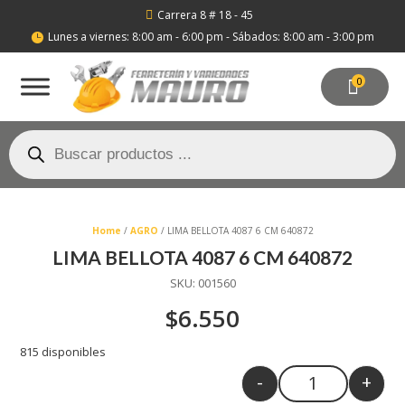
Carrera 8 # 18 - 45

Lunes a viernes: 8:00 am - 6:00 pm - Sábados: 8:00 am - 3:00 pm

0
Búsqueda
de
productos
Home
/
AGRO
/ LIMA BELLOTA 4087 6 CM 640872
LIMA BELLOTA 4087 6 CM 640872
SKU:
001560
$
6.550
815 disponibles
-
+
Quantity