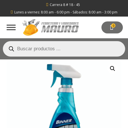
Carrera 8 # 18 - 45

Lunes a viernes: 8:00 am - 6:00 pm - Sábados: 8:00 am - 3:00 pm

0
Búsqueda
de
productos