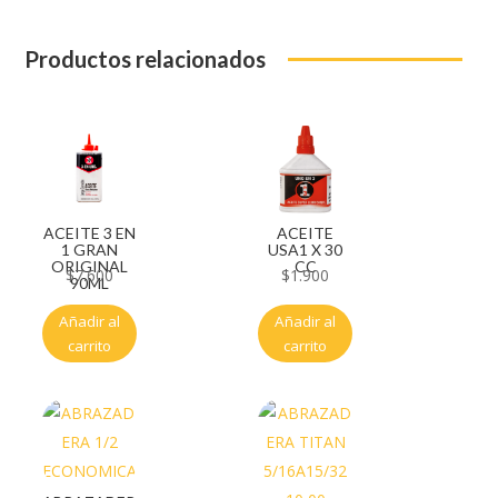
Productos relacionados
ACEITE 3 EN
ACEITE
1 GRAN
USA1 X 30
ORIGINAL
CC
$
7.600
$
1.900
90ML
Añadir al
Añadir al
carrito
carrito