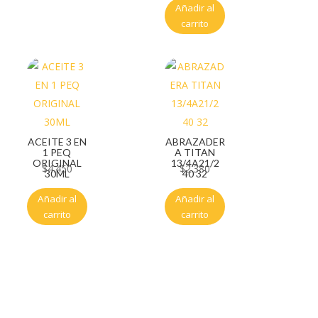
Añadir al
carrito
ACEITE 3 EN
ABRAZADER
1 PEQ
A TITAN
ORIGINAL
13/4A21/2
$
4.450
$
2.380
30ML
40 32
Añadir al
Añadir al
carrito
carrito
Servicio al cliente
Políticas de privacidad