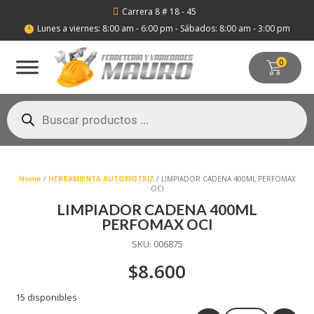
Carrera 8 # 18 - 45

Lunes a viernes: 8:00 am - 6:00 pm - Sábados: 8:00 am - 3:00 pm

0
Búsqueda
de
productos
Home
/
HERRAMIENTA AUTOMOTRIZ
/ LIMPIADOR CADENA 400ML PERFOMAX
OCI
LIMPIADOR CADENA 400ML
PERFOMAX OCI
SKU:
006875
$
8.600
15 disponibles