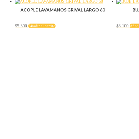
ACOPLE LAVAMANOS GRIVAL LARGO 60
BU
$
5.300
Añadir al carrito
$
3.100
Añadi
Servicio al cliente
Políticas de privacidad
Política de tratamiento de datos
Políticas de devoluciones y reembolsos
Términos y condiciones
Políticas de envíos
Políticas garantías
Cuenta
Mi cuenta
Carrito
Solicitar Crédito
Navegación
Herramientas y maquinaría
Construcción y ferretería
Seguridad industrial
Hogar e iluminación
Contacto