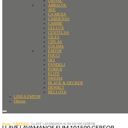
GRIVAL
ABRACOL
AVE
CA MEJIA
CARDENAS
CARIBE
CELLUX
CENTELSA
CILES
CIPLAS
COLIMA
EMTOP
FOCCI
OCI
FANDELI
FURIUS
ELITE
SWEISS
BLACK & DECKER
DEWALT
BELLOTA
LINEA EMTOP
Ofertas
Home
/
GRIFERIA
/ LLAVE LAVAMANOS SLIM 101500 GERFOR
LLAVE LAVAMANOS SLIM 101500 GERFOR