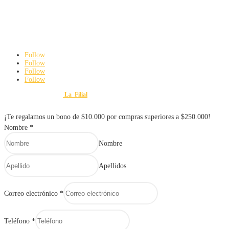
3142192063
ferreteriayvariedadesmauroweb@gmail.com
Carrera 8 # 18 – 45 Cali, Valle del Cauca
De Lunes a viernes: 8:00 am a 6:00 pm
Sábados: 8:00 am a 3:00 pm
Follow
Follow
Follow
Follow
Diseño y Desarrollo por
La_Filial
© 2025 FERRETERÍA Y VARIEDADES MAURO. Todos lo
¡Te regalamos un bono de $10.000 por compras superiores a $250.000!
Nombre
*
Nombre
Apellidos
Correo electrónico
*
Teléfono
*