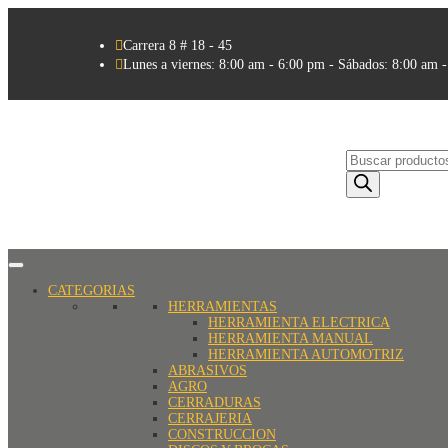

Carrera 8 # 18 - 45

Lunes a viernes: 8:00 am - 6:00 pm - Sábados: 8:00 am 
Búsqueda
de
productos
CATEGORIAS
HERRAMIENTAS
HERRAMIENTA ELECTRICA
HERRAMIENTA MANUAL
HERRAMIENTA AUTOMOTRIZ
ABRASIVOS
AGRO
CERRADURAS
CERRAJERIA
CONSTRUCCION