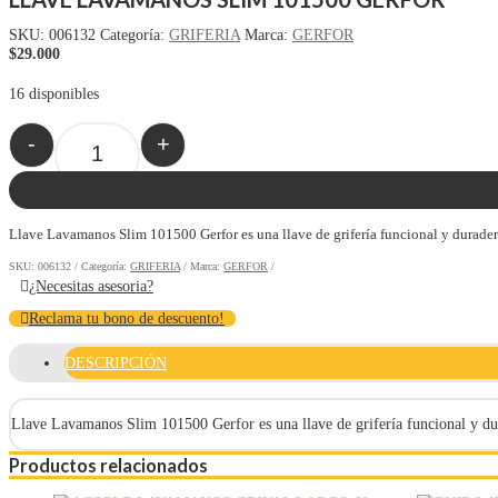
SKU:
006132
Categoría:
GRIFERIA
Marca:
GERFOR
$
29.000
16 disponibles
-
+
Quantity
Llave Lavamanos Slim 101500 Gerfor es una llave de grifería funcional y duradera,
SKU:
006132
Categoría:
GRIFERIA
Marca:
GERFOR
¿Necesitas asesoria?
Reclama tu bono de descuento!
DESCRIPCIÓN
Llave Lavamanos Slim 101500 Gerfor es una llave de grifería funcional y durad
Productos relacionados