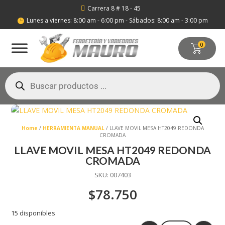
Carrera 8 # 18 - 45

Lunes a viernes: 8:00 am - 6:00 pm - Sábados: 8:00 am - 3:00 pm

0
Búsqueda
de
productos
Home
/
HERRAMIENTA MANUAL
/ LLAVE MOVIL MESA HT2049 REDONDA
CROMADA
LLAVE MOVIL MESA HT2049 REDONDA
CROMADA
SKU:
007403
$
78.750
15 disponibles