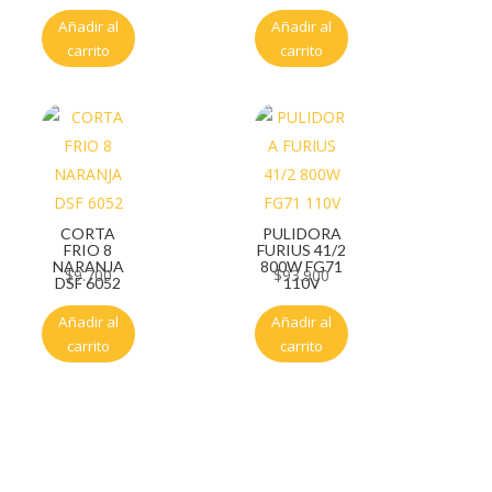
Añadir al
Añadir al
carrito
carrito
CORTA
PULIDORA
FRIO 8
FURIUS 41/2
NARANJA
800W FG71
$
9.700
$
93.900
DSF 6052
110V
Añadir al
Añadir al
carrito
carrito
Servicio al cliente
Políticas de privacidad