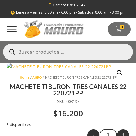
Carrera 8 # 18 - 45

Lunes a viernes: 8:00 am - 6:00 pm - Sábados: 8:00 am - 3:00 pm

0
Búsqueda
de
productos
Home
/
AGRO
/ MACHETE TIBURON TRES CANALES 22 220721PP
MACHETE TIBURON TRES CANALES 22
220721PP
SKU:
003137
$
16.200
3 disponibles
-
+