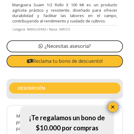
Manguera Suam 1/2 Rollo X 100 Mt es un producto
agrícola práctico y resistente, diseñado para ofrecer
durabilidad y facilitar las labores en el campo,
contribuyendo al rendimiento y cuidado de cultivos.
Categoría:
MANGUERAS
Marca:
VARIOS
¿Necesitas asesoria?
Reclama tu bono de descuento!
DESCRIPCIÓN
×
Manguera Suam 1/2 Rollo X 100 Mt es un
¡Te regalamos un bono de
producto agrícola práctico y resistente, diseñado
$10.000 por compras
para ofrecer durabilidad y facilitar las labores en el