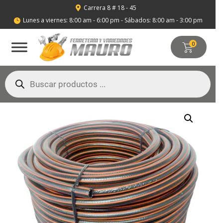
Carrera 8 # 18 - 45

Lunes a viernes: 8:00 am - 6:00 pm - Sábados: 8:00 am - 3:00 pm

0
Búsqueda
de
productos