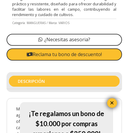
práctico y resistente, diseñado para ofrecer durabilidad y
facilitar las labores en el campo, contribuyendo al
rendimiento y cuidado de cultivos.
Categoría:
MANGUERAS
Marca:
VARIOS
¿Necesitas asesoria?
Reclama tu bono de descuento!
DESCRIPCIÓN
×
Manguera Suam Bicolor X 100 es un producto
¡Te regalamos un bono de
agrícola práctico y resistente, diseñado para
ofrecer durabilidad y facilitar las labores en el
$10.000 por compras
campo, contribuyendo al rendimiento y cuidado