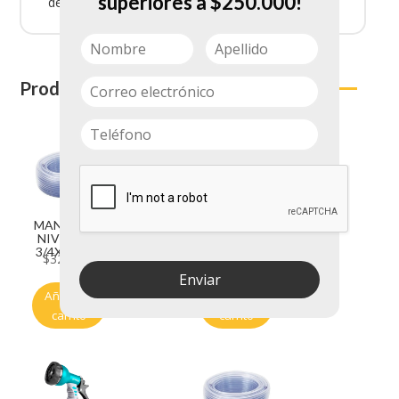
superiores a $250.000!
de cultivos.
Productos relacionados
MANGUERA
MANGUERA
NIVEL C 40
NIVEL 5/16
3/4X100MT
ROLLO X
$
321.650
$
78.800
100MT C 20
Enviar
Añadir al
Añadir al
carrito
carrito