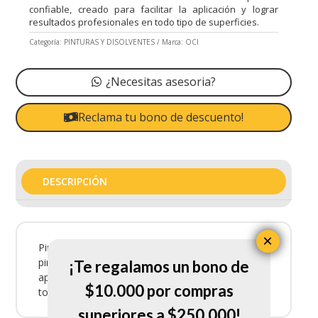
confiable, creado para facilitar la aplicación y lograr
resultados profesionales en todo tipo de superficies.
Categoría:
PINTURAS Y DISOLVENTES
Marca:
OCI
¿Necesitas asesoria?
Reclama tu bono de descuento!
DESCRIPCIÓN
×
Pintura Azul Claro-21 X300Ml es un accesorio de
pintura confiable, creado para facilitar la
¡Te regalamos un bono de
aplicación y lograr resultados profesionales en
$10.000 por compras
todo tipo de superficies.
superiores a $250.000!