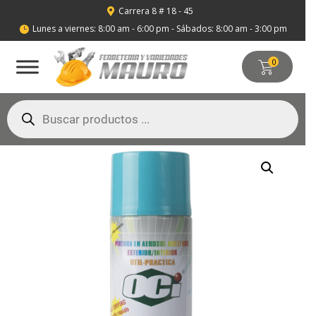
Carrera 8 # 18 - 45

Lunes a viernes: 8:00 am - 6:00 pm - Sábados: 8:00 am - 3:00 pm

0
Búsqueda
de
productos