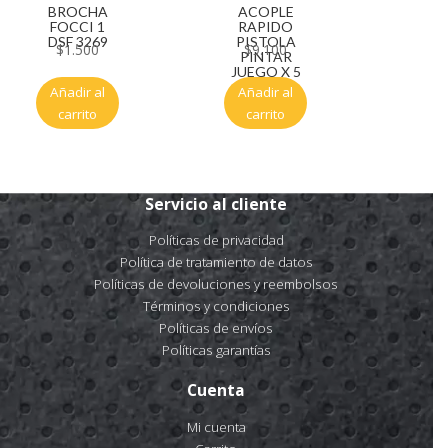
BROCHA
ACOPLE
FOCCI 1
RAPIDO
DSF 3269
PISTOLA
$
1.500
$
9.100
PINTAR
JUEGO X 5
Añadir al
Añadir al
carrito
carrito
Servicio al cliente
Políticas de privacidad
Política de tratamiento de datos
Políticas de devoluciones y reembolsos
Términos y condiciones
Políticas de envíos
Políticas garantías
Cuenta
Mi cuenta