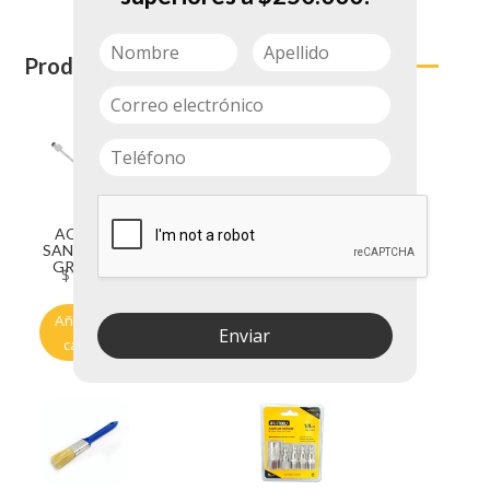
Productos relacionados
ACOPLE
BROCHA
SANITARIO
FOCCI 1/2
GRIPLAS
DSF 3287
$
1.650
$
1.500
Añadir al
Añadir al
Enviar
carrito
carrito