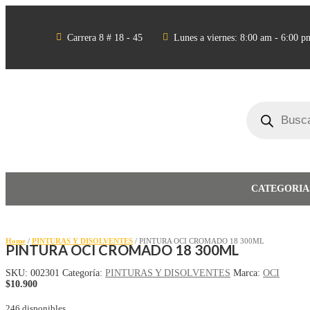


Carrera 8 # 18 - 45
Lunes a viernes: 8:00 am - 6:00 p
Búsqueda
de
productos
CATEGORIA
Home
/
PINTURAS Y DISOLVENTES
/ PINTURA OCI CROMADO 18 300ML
PINTURA OCI CROMADO 18 300ML
SKU:
002301
Categoría:
PINTURAS Y DISOLVENTES
Marca:
OCI
$
10.900
246 disponibles