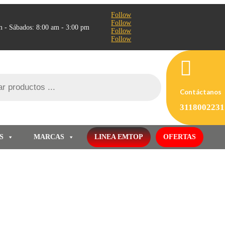
Follow
Follow
m - Sábados: 8:00 am - 3:00 pm
Follow
Follow

Contáctanos
3118002231
S
MARCAS
LINEA EMTOP
OFERTAS