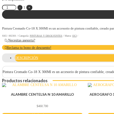
Quantity
-
1
+
Pintura Cromado Co-18 X 300Ml es un accesorio de pintura confiable, creado para f
SKU:
002301
Categoría:
PINTURAS Y DISOLVENTES
Marca:
OCI
¿Necesitas asesoria?
Reclama tu bono de descuento!
DESCRIPCIÓN
Pintura Cromado Co-18 X 300Ml es un accesorio de pintura confiable, creado pa
Productos relacionados
ALAMBRE CENTELSA N 10 AMARILLO
AEROGRAFO X
$
460.700