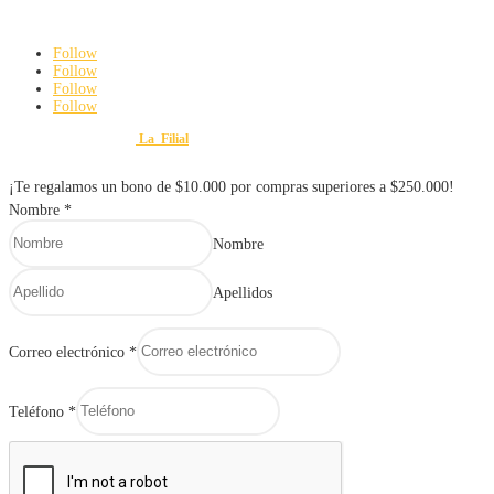
De Lunes a viernes: 8:00 am a 6:00 pm
Sábados: 8:00 am a 3:00 pm
Follow
Follow
Follow
Follow
Diseño y Desarrollo por
La_Filial
© 2025 FERRETERÍA Y VARIEDADES MAURO. Todos lo
¡Te regalamos un bono de $10.000 por compras superiores a $250.000!
Nombre
*
Nombre
Apellidos
Correo electrónico
*
Teléfono
*