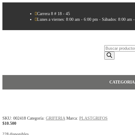

Carrera 8 # 18 - 45

Lunes a viernes: 8:00 am - 6:00 pm - Sábados: 8:00 am 
Búsqueda
de
productos
CATEGORIA
SKU:
002418
Categoría:
GRIFERIA
Marca:
PLASTGRIFOS
$
10.500
228 disponibles