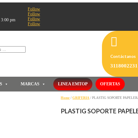
Follow
Follow
Follow
- 3:00 pm
Follow

Contáctanos
3118002231
S
MARCAS
LINEA EMTOP
OFERTAS
Home
/
GRIFERIA
/ PLASTIG SOPORTE PAPELE
PLASTIG SOPORTE PAPE