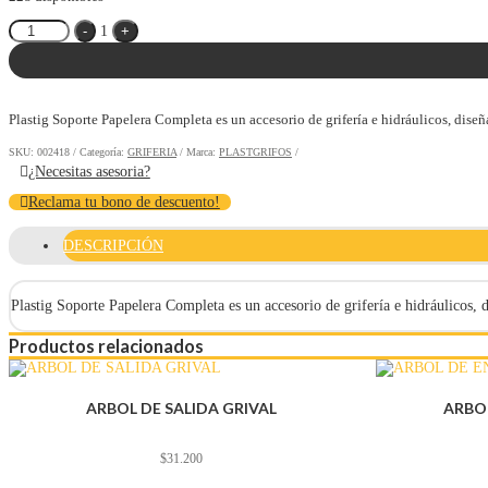
Quantity
-
1
+
Plastig Soporte Papelera Completa es un accesorio de grifería e hidráulicos, diseñ
SKU:
002418
Categoría:
GRIFERIA
Marca:
PLASTGRIFOS
¿Necesitas asesoria?
Reclama tu bono de descuento!
DESCRIPCIÓN
Plastig Soporte Papelera Completa es un accesorio de grifería e hidráulicos, d
Productos relacionados
ARBOL DE SALIDA GRIVAL
ARBO
$
31.200