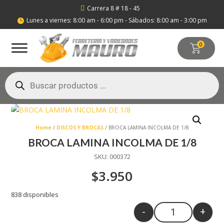
Carrera 8 # 18 - 45

Lunes a viernes: 8:00 am - 6:00 pm - Sábados: 8:00 am - 3:00 pm

0
Búsqueda
de
productos
Home
/
DISCOS Y BROCAS
/ BROCA LAMINA INCOLMA DE 1/8
BROCA LAMINA INCOLMA DE 1/8
SKU:
000372
$
3.950
838 disponibles
-
+
Quantity