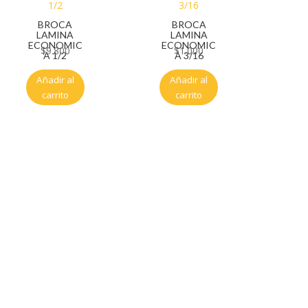
BROCA
BROCA
LAMINA
LAMINA
ECONOMIC
ECONOMIC
$
9.800
$
1.000
A 1/2
A 3/16
Añadir al
Añadir al
carrito
carrito
Servicio al cliente
Políticas de privacidad
Política de tratamiento de datos
Políticas de devoluciones y reembolsos
Términos y condiciones
Políticas de envíos
Políticas garantías
Cuenta