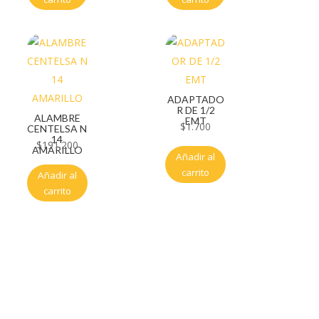
ADAPTADO
R DE 1/2
ALAMBRE
EMT
$
1.700
CENTELSA N
14
$
191.200
AMARILLO
Añadir al
carrito
Añadir al
carrito
Servicio al cliente
Políticas de privacidad
Política de tratamiento de datos
Políticas de devoluciones y reembolsos