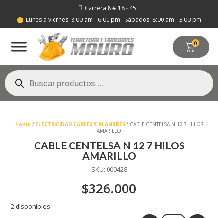
Carrera 8 # 18 - 45

Lunes a viernes: 8:00 am - 6:00 pm - Sábados: 8:00 am - 3:00 pm

0
Búsqueda
de
productos
Home
/
ELECTRICIDAD CABLES Y ALAMBRES
/ CABLE CENTELSA N 12 7 HILOS
AMARILLO
CABLE CENTELSA N 12 7 HILOS
AMARILLO
SKU:
000428
$
326.000
2 disponibles