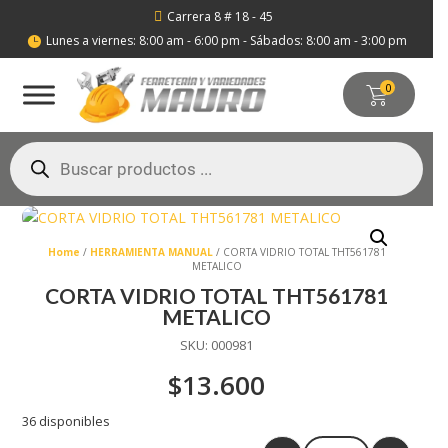
Carrera 8 # 18 - 45

Lunes a viernes: 8:00 am - 6:00 pm - Sábados: 8:00 am - 3:00 pm

0
Búsqueda
de
productos
Home
/
HERRAMIENTA MANUAL
/ CORTA VIDRIO TOTAL THT561781
METALICO
CORTA VIDRIO TOTAL THT561781
METALICO
SKU:
000981
$
13.600
Enviar
36 disponibles