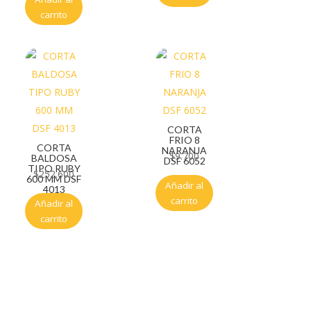
carrito
CORTA
FRIO 8
CORTA
NARANJA
$
9.700
BALDOSA
DSF 6052
TIPO RUBY
$
252.600
600 MM DSF
Añadir al
4013
carrito
Añadir al
carrito
Servicio al cliente
Políticas de privacidad