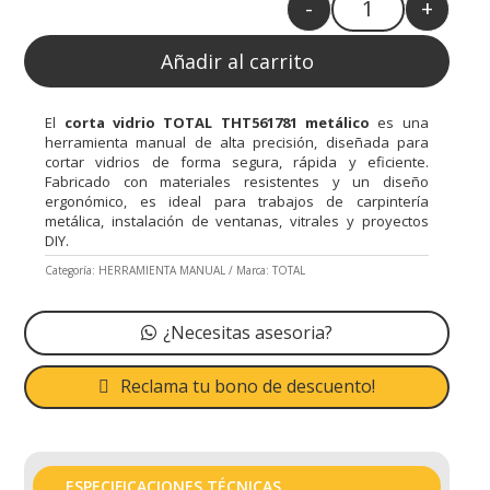
-
+
Quantity
Añadir al carrito
El
corta vidrio TOTAL THT561781 metálico
es una
herramienta manual de alta precisión, diseñada para
cortar vidrios de forma segura, rápida y eficiente.
Fabricado con materiales resistentes y un diseño
ergonómico, es ideal para trabajos de carpintería
metálica, instalación de ventanas, vitrales y proyectos
DIY.
Categoría:
HERRAMIENTA MANUAL
Marca:
TOTAL
¿Necesitas asesoria?
Reclama tu bono de descuento!
ESPECIFICACIONES TÉCNICAS