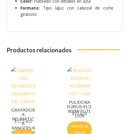
Color:
Plateado con detalles en azul
Formato:
Tipo lápiz con cabezal de corte
giratorio
Productos relacionados
PULIDORA
FURIUS 41/2
GRAPADOR
800W FG71
$
93.900
A
110V
NEUMATIC
$
122.400
A
Añadir al
RANGER1/4
5/8 1140041
carrito
Añadir al