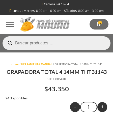
Carrera 8 # 18 - 45

Lunes a viernes: 8:00 am - 6:00 pm - Sábados: 8:00 am - 3:00 pm

0
Búsqueda
de
productos
Home
/
HERRAMIENTA MANUAL
/ GRAPADORA TOTAL 4 14MM THT31143
GRAPADORA TOTAL 4 14MM THT31143
SKU:
006438
$
43.350
24 disponibles
-
+
Quantity