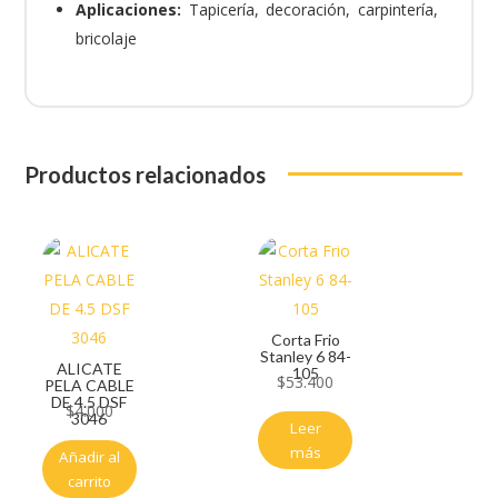
Aplicaciones:
Tapicería, decoración, carpintería,
bricolaje
Productos relacionados
Corta Frio
Stanley 6 84-
ALICATE
105
$
53.400
PELA CABLE
DE 4.5 DSF
$
4.000
3046
Leer
más
Añadir al
carrito