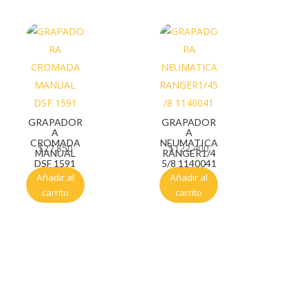
GRAPADOR
GRAPADOR
A
A
CROMADA
NEUMATICA
$
27.850
$
122.400
MANUAL
RANGER1/4
DSF 1591
5/8 1140041
Añadir al
Añadir al
carrito
carrito
Servicio al cliente
Políticas de privacidad
Política de tratamiento de datos